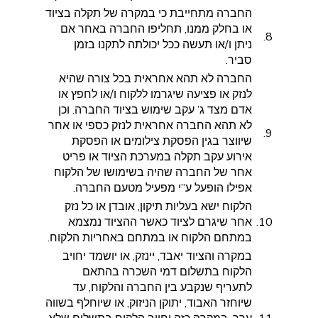
החברה מתחייבת כי במקרה של תקלה בציוד
או בחלק ממנו, תחליפו החברה באחר אם
8.
ניתן ו/או תעשה ככל יכולתה לתקנו בזמן
סביר.
החברה לא תהא אחראית בכל צורה שהיא
לנזק או פציעה שיגרמו ללקוח ו/או לחפץ או
אדם מצד ג’ עקב שימוש בציוד החברה. וכן
לא תהא החברה אחראית לנזק כספי או אחר
9.
שיווצר בגין הפסקת צילומים או הפסקת
אירוע עקב תקלה במערכת הציוד או פריט
אחר של החברה שהיה בשימושו של הלקוח
אפילו הופעל ע”י מפעיל מטעם החברה.
הלקוח ישא בעליות תיקון, אובדן או כל נזק
10.
אחר שיגרם לציוד כאשר ההציוד נמצמא
במתחם הלקוח או במתחם באחריות הלקוח.
במקרה והציוד יאבד, יינזק, או יושמד יחויב
הלקוח בתשלום דמי השכרה בהתאם
לתעריף שנקבע בין החברה והלקוח, עד
שיוחזר האבוד, יתוקן הניזוק, או שיוחלף בשווה