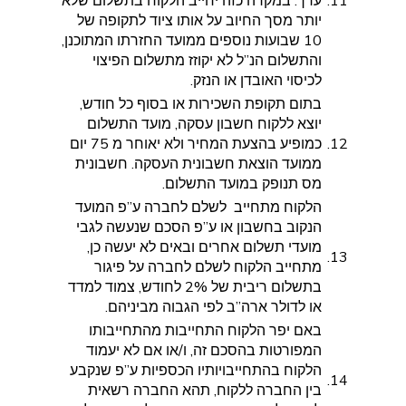
11.
ערך. במקרה כזה יחייב הלקוח בתשלום שלא
יותר מסך החיוב על אותו ציוד לתקופה של
10 שבועות נוספים ממועד החזרתו המתוכנן,
והתשלום הנ”ל לא יקוזז מתשלום הפיצוי
לכיסוי האובדן או הנזק.
בתום תקופת השכירות או בסוף כל חודש,
יוצא ללקוח חשבון עסקה, מועד התשלום
12.
כמופיע בהצעת המחיר ולא יאוחר מ 75 יום
ממועד הוצאת חשבונית העסקה. חשבונית
מס תנופק במועד התשלום.
הלקוח מתחייב לשלם לחברה ע”פ המועד
הנקוב בחשבון או ע”פ הסכם שנעשה לגבי
מועדי תשלום אחרים ובאים לא יעשה כן,
13.
מתחייב הלקוח לשלם לחברה על פיגור
בתשלום ריבית של 2% לחודש, צמוד למדד
או לדולר ארה”ב לפי הגבוה מביניהם.
באם יפר הלקוח התחייבות מהתחייבותו
המפורטות בהסכם זה, ו/או אם לא יעמוד
הלקוח בהתחייבויותיו הכספיות ע”פ שנקבע
14.
בין החברה ללקוח, תהא החברה רשאית