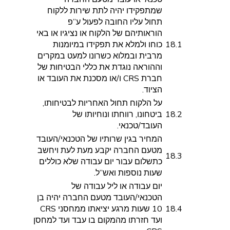
שמתפקידו יהיה לתת שירות ללקוח
תחול עליו החובה לפעול ע”פ
הוראותיהם של הלקוח או נציגיו או באי
18.1
כוחו ולמלא את תפקידו במיומנות
מרבית ובמלוא כשרונו למעט במקרים
וההוראה נוגדת את כללי הבטיחות של
חברת CRS ו/או מסכנת את העובד או
הציוד.
על הלקוח תחול האחריות לבטיחותו,
18.2
ביטחונו, רווחתו ונוחיותו של
העובד/טכנאי.
המחיר בגין שרותיו של הטכנאי/העובד
מטעם החברה יקבע מעת לעת ויחשב
18.3
כתשלום עבור יום עבודה שלא כוללים
שעות נוספות ואש”ל.
יום עבודה או ליל עבודה של
הטכנאי/העובד מטעם החברה יהיה בן
18.4
10 שעות מרגע יציאתו ממחסני CRS
ועד חזרתו מהמקום בו עבד ועד למחסן